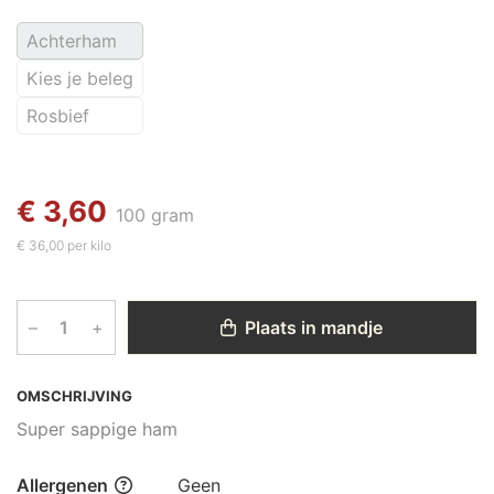
Achterham
Kies je beleg
Rosbief
€ 3,60
100 gram
€ 36,00 per kilo
–
+
Plaats in mandje
OMSCHRIJVING
Super sappige ham
Allergenen
Geen