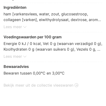
Ingrediënten
ham [varkensvlees, water, zout, glucosestroop, 
collageen [varken], eiwithydrolysaat, dextrose, aroma 
(rook), rook, antioxidant: E301, E325, 
Lees meer
conserveermiddel: E250, E261, E262, stabilisator: 
E450, E451, E452, verdikkingsmiddel: E407, 
Voedingswaarden per 100 gram
zuurteregelaar: E300, E508]
Energie 0 kJ / 0 kcal, Vet 0 g (waarvan verzadigd 0 g), 
Koolhydraten 0 g (waarvan suikers 0 g), Vezels 0 g, 
Eiwitten 0 g, Zout 0 g.
Lees meer
Bewaaradvies
Bewaren tussen 0,00°C en 3,00°C
Bekijk meer uit de collectie vleeswaren