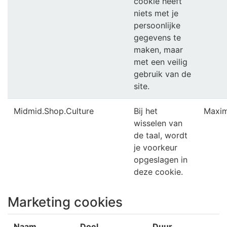
cookie heeft
niets met je
persoonlijke
gegevens te
maken, maar
met een veilig
gebruik van de
site.
Midmid.Shop.Culture
Bij het
Maxim
wisselen van
de taal, wordt
je voorkeur
opgeslagen in
deze cookie.
Marketing cookies
Naam
Doel
Duur