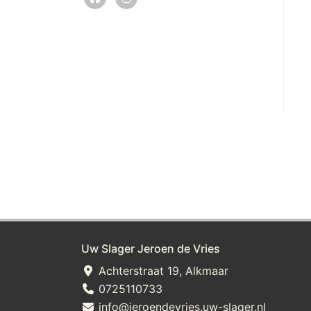
Uw Slager Jeroen de Vries
Achterstraat 19, Alkmaar
0725110733
info@jeroendevries.uw-slager.nl