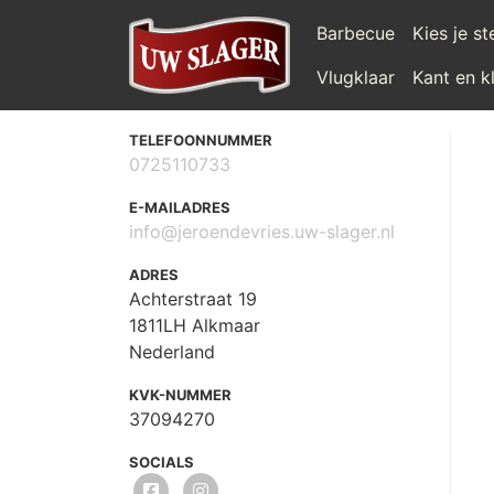
Barbecue
Kies je s
Vlugklaar
Kant en k
TELEFOONNUMMER
0725110733
E-MAILADRES
info@jeroendevries.uw-slager.nl
ADRES
Achterstraat 19
1811LH Alkmaar
Nederland
KVK-NUMMER
37094270
SOCIALS