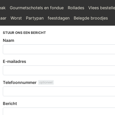
teak
Gourmetschotels en fondue
Rollades
Vlees bestell
laar
Worst
Partypan
feestdagen
Belegde broodjes
STUUR ONS EEN BERICHT
Naam
E-mailadres
Telefoonnummer
optioneel
Bericht