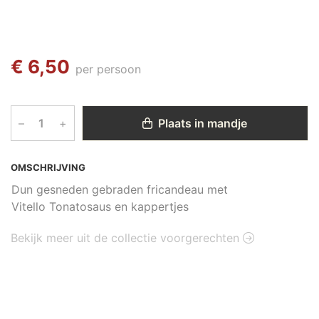
€ 6,50
per persoon
–
+
Plaats in mandje
OMSCHRIJVING
Dun gesneden gebraden fricandeau met
Vitello Tonatosaus en kappertjes
Bekijk meer uit de collectie voorgerechten