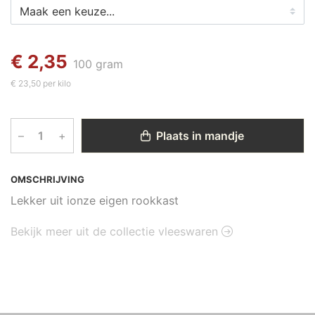
€ 2,35
100 gram
€ 23,50 per kilo
–
+
Plaats in mandje
OMSCHRIJVING
Lekker uit ionze eigen rookkast
Bekijk meer uit de collectie vleeswaren