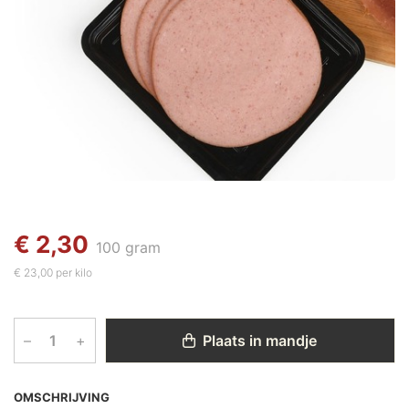
€ 2,30
100 gram
€ 23,00 per kilo
–
+
Plaats in mandje
OMSCHRIJVING