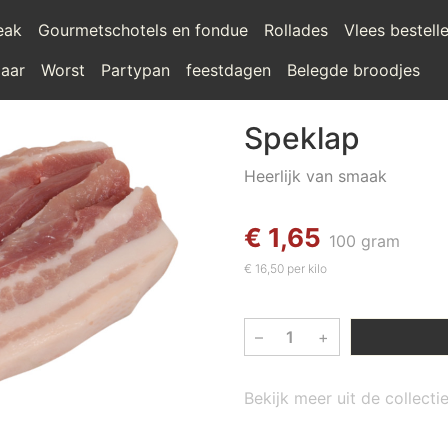
teak
Gourmetschotels en fondue
Rollades
Vlees bestell
laar
Worst
Partypan
feestdagen
Belegde broodjes
Speklap
Heerlijk van smaak
€ 1,65
100 gram
€ 16,50 per kilo
–
+
Bekijk meer uit de collect