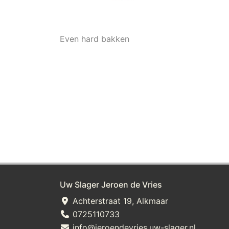
Even hard bakken
Uw Slager Jeroen de Vries
Achterstraat 19, Alkmaar
0725110733
info@jeroendevries.uw-slager.nl