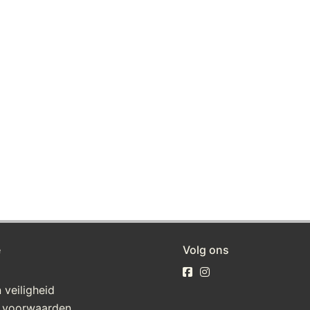
e
Volg ons
 veiligheid
 voorwaarden