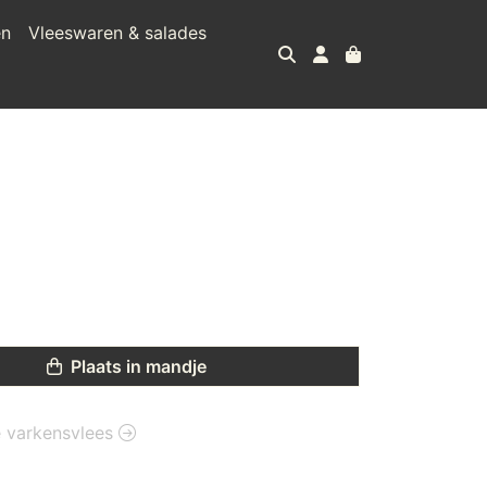
en
Vleeswaren & salades
Plaats in mandje
ie varkensvlees