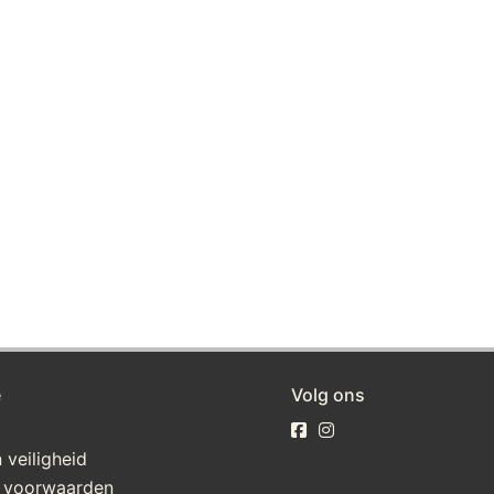
e
Volg ons
 veiligheid
 voorwaarden