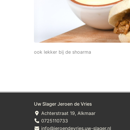
ook lekker bij de shoarma
Uw Slager Jeroen de Vries
Achterstraat 19, Alkmaar
0725110733
info@jeroendevries.uw-slager.nl