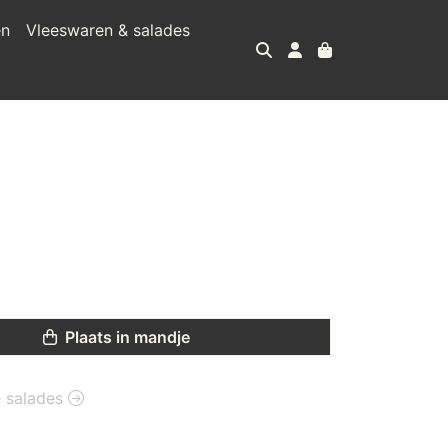
en
Vleeswaren & salades
Plaats in mandje
e salades