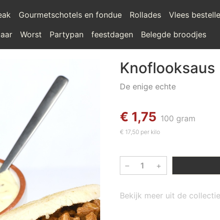
teak
Gourmetschotels en fondue
Rollades
Vlees bestell
laar
Worst
Partypan
feestdagen
Belegde broodjes
Knoflooksaus
De enige echte
€ 1,75
100 gram
€ 17,50 per kilo
–
+
Bekijk meer uit de collecti