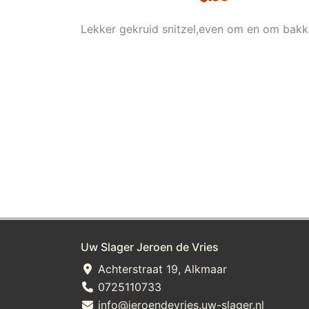
Lekker gekruid snitzel,even om en om bak
Uw Slager Jeroen de Vries
Achterstraat 19, Alkmaar
0725110733
info@jeroendevries.uw-slager.nl