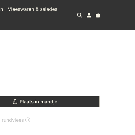
en
Vleeswaren & salades
s
Plaats in mandje
ie rundvlees