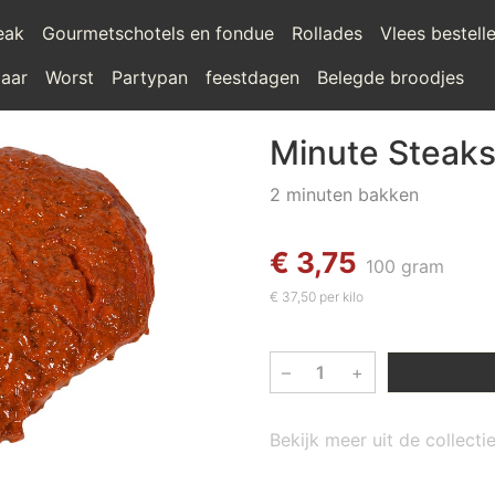
teak
Gourmetschotels en fondue
Rollades
Vlees bestell
laar
Worst
Partypan
feestdagen
Belegde broodjes
Minute Steak
2 minuten bakken
€ 3,75
100 gram
€ 37,50 per kilo
–
+
Bekijk meer uit de collect