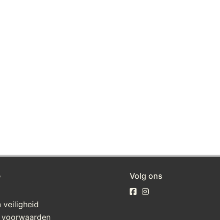
e
Volg ons
 veiligheid
 voorwaarden