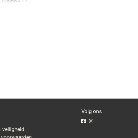
e
Volg ons
 veiligheid
 voorwaarden