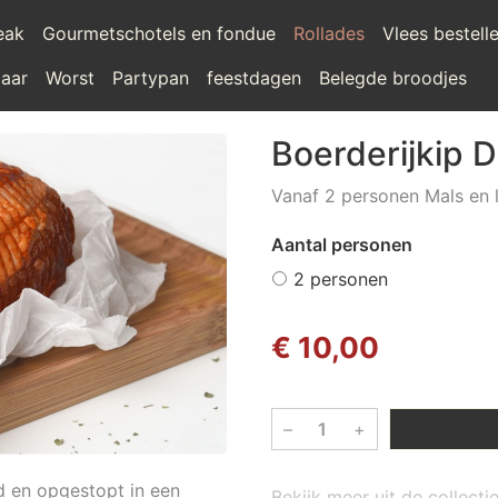
teak
Gourmetschotels en fondue
Rollades
Vlees bestell
laar
Worst
Partypan
feestdagen
Belegde broodjes
Boerderijkip D
Vanaf 2 personen Mals en 
Aantal personen
2 personen
€ 10,00
–
+
id en opgestopt in een
Bekijk meer uit de collecti