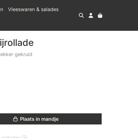
en
Vleeswaren & salades
ijrollade
lekker gekruid
Plaats in mandje
e rollades