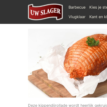
Barbecue
Kies je s
Vlugklaar
Kant en k
Deze kippendijrollade wordt heerlijk gekru