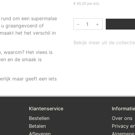
€ 65,00 per kilo
t rund om een supermalse
–
+
r u graangevoerd of
aakt het het verschil in
Bekijk meer uit de collecti
e, waarom? Het vlees is
den en de smaak is
rlijk maar geeft een iets
Klantenservice
Informati
Bestellen
Over ons
Betalen
Privacy en
Afleveren
Algemene