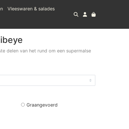
en
Vleeswaren & salades
Ribeye
ste delen van het rund om een supermalse
Graangevoerd