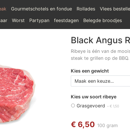
teak
Gourmetschotels en fondue
Rollades
Vlees bestell
laar
Worst
Partypan
feestdagen
Belegde broodjes
Black Angus 
Ribeye is één van de mooi
steak te grillen op de BBQ.
Kies een gewicht
Kies uw soort ribeye
Grasgevoerd
– € 1,50
€ 6,50
100 gram