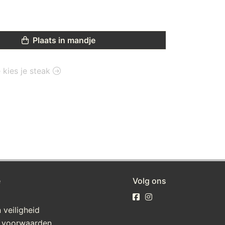
Plaats in mandje
e kies je steak
e
Volg ons
 veiligheid
 voorwaarden