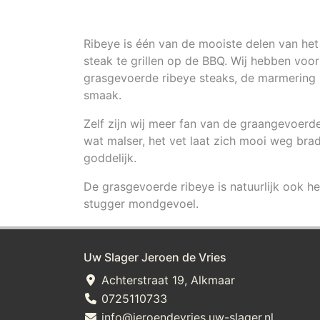
Ribeye is één van de mooiste delen van he
steak te grillen op de BBQ. Wij hebben voo
grasgevoerde ribeye steaks, de marmering m
smaak.
Zelf zijn wij meer fan van de graangevoerd
wat malser, het vet laat zich mooi weg bra
goddelijk.
De grasgevoerde ribeye is natuurlijk ook hee
stugger mondgevoel.
Uw Slager Jeroen de Vries
Achterstraat 19, Alkmaar
0725110733
info@jeroendevries.uw-slager.nl