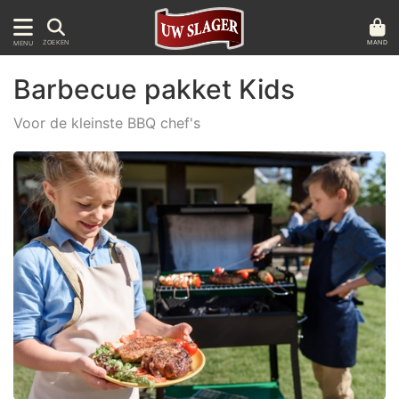
MAND
ZOEKEN
MENU
Barbecue pakket Kids
Voor de kleinste BBQ chef's