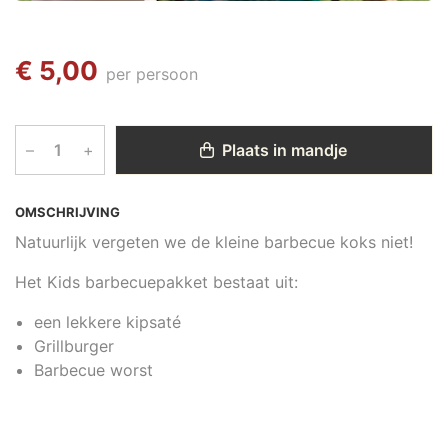
€ 5,00
per persoon
–
+
Plaats in mandje
OMSCHRIJVING
Natuurlijk vergeten we de kleine barbecue koks niet!
Het Kids barbecuepakket bestaat uit:
een lekkere kipsaté
Grillburger
Barbecue worst